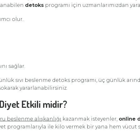
ulanabilen
detoks
programı için uzmanlarımızdan yarar
mcı olur.
nı sağlar.
nlük sıvı beslenme detoks programı, üç günlük arınd
okarak yararlanabilirsiniz.
iyet Etkili midir?
ru beslenme alışkanlığı
kazanmak isteyenler,
online 
 diyet programlarıyla ile kilo vermek bir yana hem vücu