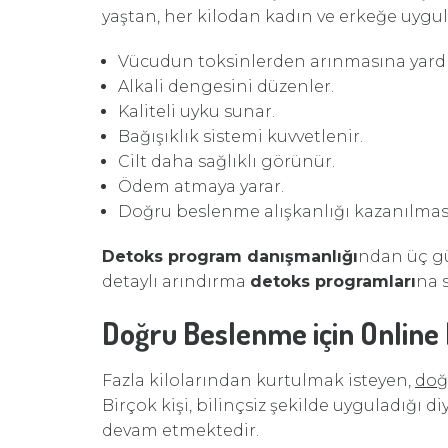
yaştan, her kilodan kadın ve erkeğe uyg
Vücudun toksinlerden arınmasına yardı
Alkali dengesini düzenler.
Kaliteli uyku sunar.
Bağışıklık sistemi kuvvetlenir.
Cilt daha sağlıklı görünür.
Ödem atmaya yarar.
Doğru beslenme alışkanlığı kazanılması
Detoks program danışmanlığı
ndan üç gü
detaylı arındırma
detoks programları
na s
Doğru Beslenme için Online D
Fazla kilolarından kurtulmak isteyen,
doğ
Birçok kişi, bilinçsiz şekilde uyguladığı
devam etmektedir.