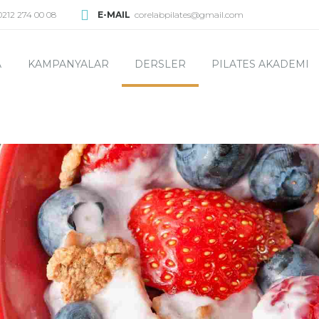
0212 274 00 08
E-MAIL
corelabpilates@gmail.com
A
KAMPANYALAR
DERSLER
PILATES AKADEMI