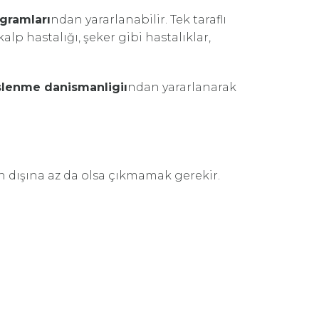
ogramları
ndan yararlanabilir. Tek taraflı
alp hastalığı, şeker gibi hastalıklar,
lenme danismanligiı
ndan yararlanarak
n dışına az da olsa çıkmamak gerekir.