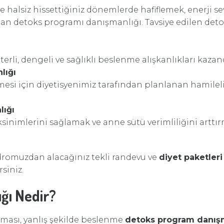
 halsiz hissettiğiniz dönemlerde hafiflemek, enerji se
n detoks programı danışmanlığı. Tavsiye edilen detoks
rli, dengeli ve sağlıklı beslenme alışkanlıkları kazand
lığı
lmesi için diyetisyenimiz tarafından planlanan hamile
ığı
inimlerini sağlamak ve anne sütü verimliliğini arttır
dromuzdan alacağınız tekli randevu ve
diyet paketleri
siniz.
ğı Nedir?
olması, yanlış şekilde beslenme
detoks program danış