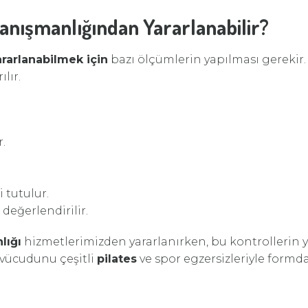
anışmanlığından Yararlanabilir?
rarlanabilmek için
bazı ölçümlerin yapılması gereki
ılır.
r.
 tutulur.
 değerlendirilir.
lığı
hizmetlerimizden yararlanırken, bu kontrollerin ya
 vücudunu çeşitli
pilates
ve spor egzersizleriyle formd