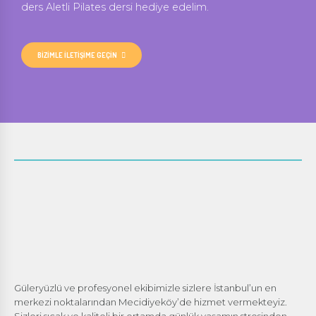
ders Aletli Pilates dersi hediye edelim.
BİZİMLE İLETİŞİME GEÇİN
Güleryüzlü ve profesyonel ekibimizle sizlere İstanbul’un en
merkezi noktalarından Mecidiyeköy’de hizmet vermekteyiz.
Sizleri sıcak ve kaliteli bir ortamda günlük yaşamın stresinden