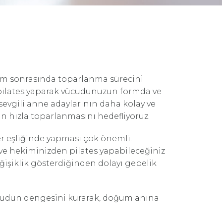
ğum sonrasında toparlanma sürecini
 pilates yaparak vücudunuzun formda ve
z sevgili anne adaylarının daha kolay ve
 hızla toparlanmasını hedefliyoruz.
er eşliğinde yapması çok önemli.
ve hekiminizden pilates yapabileceğiniz
ğişiklik gösterdiğinden dolayı gebelik
 vücudun dengesini kurarak, doğum anına