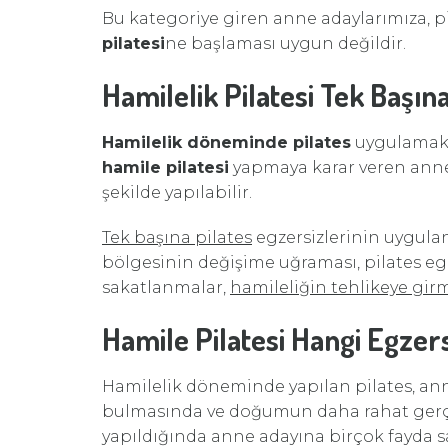
Bu kategoriye giren anne adaylarımıza, 
pilatesi
ne başlaması uygun değildir.
Hamilelik Pilatesi Tek Başın
Hamilelik döneminde pilates
uygulamak i
hamile pilatesi
yapmaya karar veren anne 
şekilde yapılabilir.
Tek başına pilates
egzersizlerinin uygula
bölgesinin değişime uğraması, pilates egz
sakatlanmalar,
hamileliğin tehlikeye gir
Hamile Pilatesi Hangi Egzer
Hamilelik döneminde yapılan pilates, an
bulmasında ve doğumun daha rahat gerçek
yapıldığında anne adayına birçok fayda s