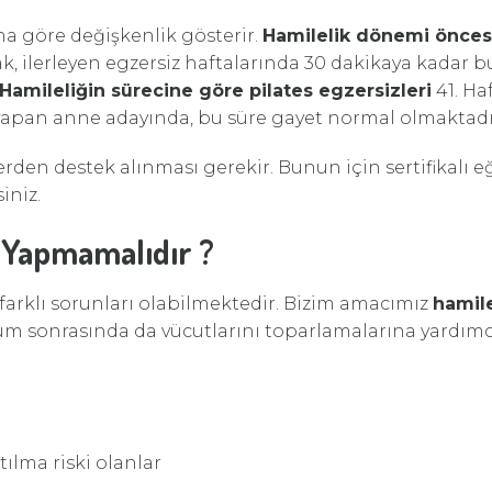
ına göre değişkenlik gösterir.
Hamilelik dönemi önces
ak, ilerleyen egzersiz haftalarında 30 dakikaya kadar b
Hamileliğin sürecine göre pilates egzersizleri
41. Ha
 yapan anne adayında, bu süre gayet normal olmaktadı
erden destek alınması gerekir. Bunun için sertifikalı e
iniz.
s Yapmamalıdır ?
arklı sorunları olabilmektedir. Bizim amacımız
hamile
 sonrasında da vücutlarını toparlamalarına yardımcı
lma riski olanlar