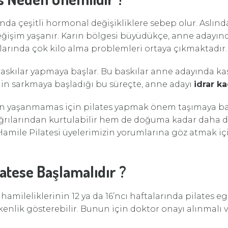
nda çeşitli hormonal değişikliklere sebep olur. Aslı
ğişim yaşanır. Karın bölgesi büyüdükçe, anne adayında, 
rında çok kilo alma problemleri ortaya çıkmaktadır.
skılar yapmaya başlar. Bu baskılar anne adayında kası
inin sarkmaya başladığı bu süreçte, anne adayı
idrar k
 yaşanmamas için pilates yapmak önem taşımaya başlar
 ağrılarından kurtulabilir hem de doğuma kadar daha
. Hamile Pilatesi üyelerimizin yorumlarına göz atmak iç
atese Başlamalıdır ?
, hamileliklerinin 12 ya da 16’ncı haftalarında pilates e
kenlik gösterebilir. Bunun için doktor onayı alınmalı v