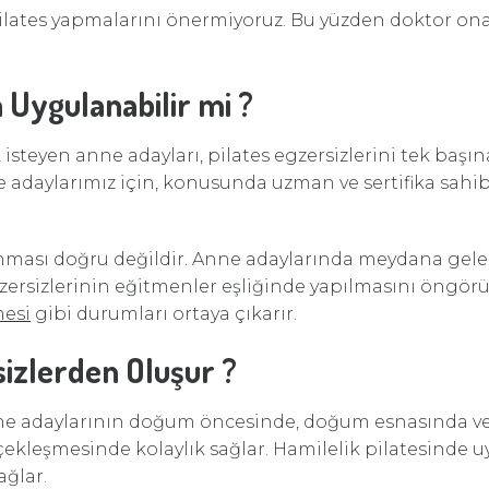
pilates yapmalarını önermiyoruz. Bu yüzden doktor o
a Uygulanabilir mi ?
steyen anne adayları, pilates egzersizlerini tek başı
adaylarımız için, konusunda uzman ve sertifika sahib
nması doğru değildir. Anne adaylarında meydana gele
ersizlerinin eğitmenler eşliğinde yapılmasını öngörür
mesi
gibi durumları ortaya çıkarır.
sizlerden Oluşur ?
ne adaylarının doğum öncesinde, doğum esnasında ve
leşmesinde kolaylık sağlar. Hamilelik pilatesinde u
ağlar.