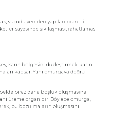
rak, vücudu yeniden yapılandıran bir
etler sayesinde sıkılaşması, rahatlaması
 şey, karın bölgesini düzleştirmek, karın
şmaları kapsar. Yani omurgaya doğru
 belde biraz daha boşluk oluşmasına
 yani üreme organıdır. Böylece omurga,
erek, bu bozulmaların oluşmasını