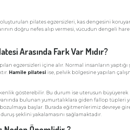
oluşturulan pilates egzersizleri, kas dengesini koruya
rının doğru nefes alıp vermesi, vücudun dengeli harek
latesi Arasında Fark Var Mıdır?
pılan egzersizleri içine alır. Normal insanların yaptığı
tır.
Hamile pilatesi
ise, pelvik bölgesine yapılan çalı
kenlik gösterebilir. Bu durum ise uterusun büyüyerek
i yanında bulunan yumurtalıklara giden fallop tüpleri
ozulmaya başlar. Burada eğitmenlerimiz devreye gir
duruş şeklini yakalamasını sağlamaktadır.
s Neden Önemlidir ?