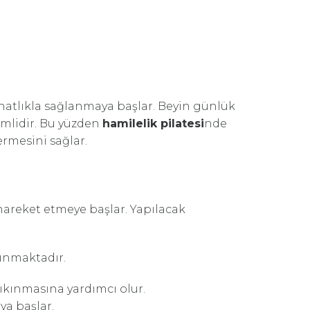
atlıkla sağlanmaya başlar. Beyin günlük
mlidir. Bu yüzden
hamilelik pilatesi
nde
ermesini sağlar.
hareket etmeye başlar. Yapılacak
unmaktadır.
ıkınmasına yardımcı olur.
ya başlar.