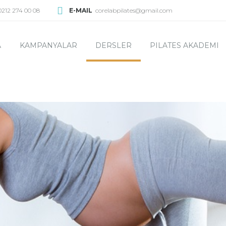
0212 274 00 08
E-MAIL
corelabpilates@gmail.com
A
KAMPANYALAR
DERSLER
PILATES AKADEMI