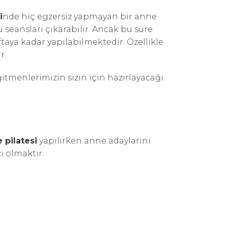
i
nde hiç egzersiz yapmayan bir anne
u seansları çıkarabilir. Ancak bu süre
ftaya kadar yapılabilmektedir. Özellikle
r.
ğitmenlerimizin sizin için hazırlayacağı
 pilatesi
yapılırken anne adaylarını
 olmaktır.