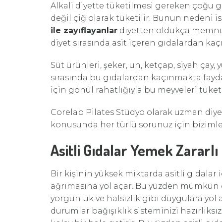
Alkali diyette tüketilmesi gereken çoğu gı
değil çiğ olarak tüketilir. Bunun nedeni i
ile zayıflayanlar
diyetten oldukça memnun 
diyet sırasında asit içeren gıdalardan ka
Süt ürünleri, şeker, un, ketçap, siyah çay
sırasında bu gıdalardan kaçınmakta fayda 
için gönül rahatlığıyla bu meyveleri tükete
Corelab Pilates Stüdyo olarak uzman diye
konusunda her türlü sorunuz için bizimle 
Asitli Gıdalar Yemek Zararlı
Bir kişinin yüksek miktarda asitli gıdalar
ağrımasına yol açar. Bu yüzden mümkün ol
yorgunluk ve halsizlik gibi duygulara yol
durumlar bağışıklık sisteminizi hazırlıksı