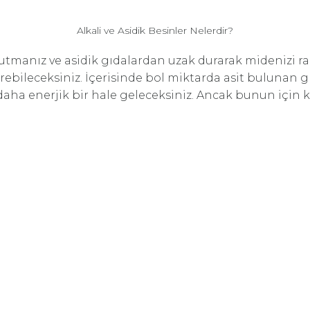
Alkali ve Asidik Besinler Nelerdir?
tutmanız ve asidik gıdalardan uzak durarak midenizi 
lo verebileceksiniz. İçerisinde bol miktarda asit buluna
 daha enerjik bir hale geleceksiniz. Ancak bunun için 