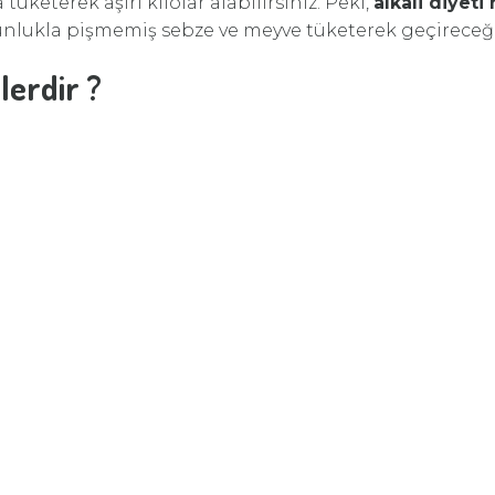
 tüketerek aşırı kilolar alabilirsiniz. Peki,
alkali diyeti
nlukla pişmemiş sebze ve meyve tüketerek geçireceğin
lerdir ?