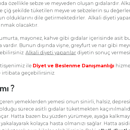
da özellikle sebze ve meyveden oluşan gıdalardır. Alkal
se çiğ şekilde tüketilen meyve ve sebzelerin su değerl
olduklarını dile getirmektedirler. Alkali diyeti yap
çınmak olacaktır.
, yumurta, mayonez, kahve gibi gıdalar içerisinde asit 
vardır. Bunun dışında vişne, greyfurt ve nar gibi mey
bilirsiniz.
Alkali diyeti yapanlar
diyetin sonuç vermesi 
tisyenimiz ile
Diyet ve Beslenme Danışmanlığı
hizmet
irtibata geçebilirsiniz.
 mı ?
 içeren yemeklerden yemesi onun sinirli, halsiz, depres
duğu sürece asitli gıdalar tüketmekten kaçınılmalıdır
 açar. Hatta bazen bu yüzden yürümeye, ayağa kalkmaya 
z yakalayarak kolayca hasta olmanızı sağlar. Hatta asi