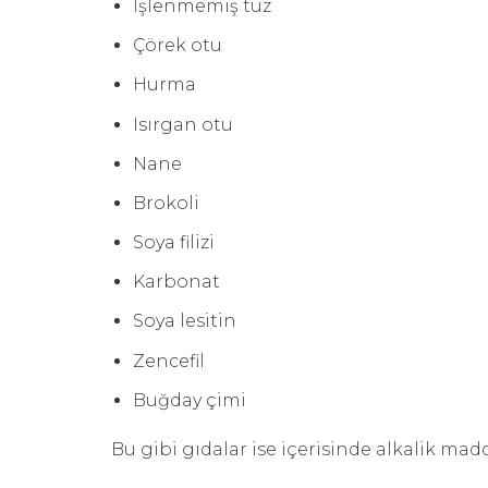
İşlenmemiş tuz
Çörek otu
Hurma
Isırgan otu
Nane
Brokoli
Soya filizi
Karbonat
Soya lesitin
Zencefil
Buğday çimi
Bu gibi gıdalar ise içerisinde alkalik madd