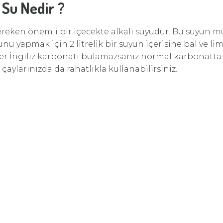
i Su Nedir ?
reken önemli bir içecekte alkali suyudur. Bu suyun mut
unu yapmak için 2 litrelik bir suyun içerisine bal ve li
ğer İngiliz karbonatı bulamazsanız normal karbonatta ek
 çaylarınızda da rahatlıkla kullanabilirsiniz.